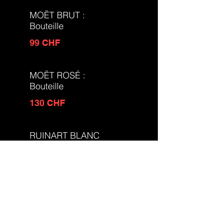
MOËT BRUT :
Bouteille
99 CHF
MOËT ROSÉ :
Bouteille
130 CHF
RUINART BLANC
DE BLANC :
Bouteille
250 CHF
SOFT - 33CL