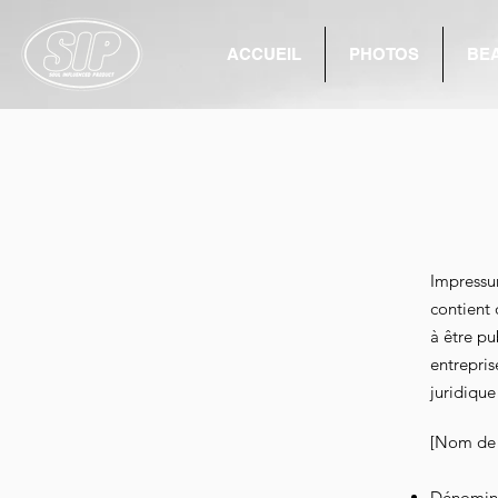
ACCUEIL
PHOTOS
BE
Impressu
contient 
à être pu
entrepri
juridique
[Nom de l
Dénominat