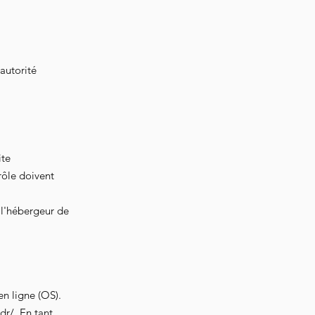
autorité
ite
rôle doivent
 l'hébergeur de
n ligne (OS).
dr/
. En tant