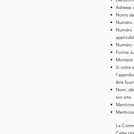
Adresse d
Noms des 
Numéro d
Numéro d
applicabl
Numéro d’
Forme Jur
Montant 
Si votre 
l'approba
être fournie
Nom, dén
son site.
Mentions 
Mentions 
La Commi
Cette pla