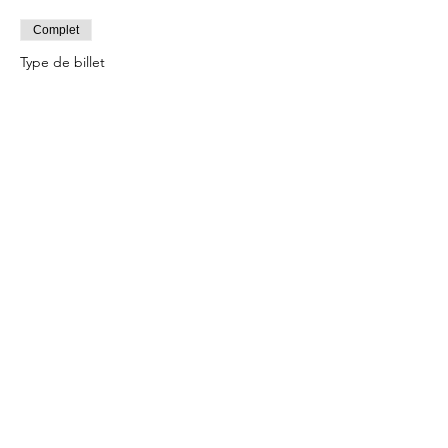
Complet
Type de billet
Early Bird Ticket
Plus d'info
Prix
15.00 CHF
+ 0.38 CHF de frais de billetterie
Cet événement est complet
Partager cet événement