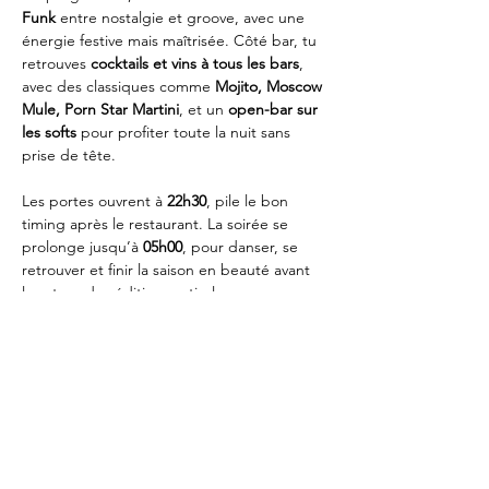
Funk
 entre nostalgie et groove, avec une 
énergie festive mais maîtrisée. Côté bar, tu 
retrouves 
cocktails et vins à tous les bars
, 
avec des classiques comme 
Mojito, Moscow 
Mule, Porn Star Martini
, et un 
open-bar sur 
les softs
 pour profiter toute la nuit sans 
prise de tête.
Les portes ouvrent à 
22h30
, pile le bon 
timing après le restaurant. La soirée se 
prolonge jusqu’à 
05h00
, pour danser, se 
retrouver et finir la saison en beauté avant 
le retour des éditions estivales.
📍 Uptown Genève, Rue de la Servette 2, 
1201 Genève
 🗓 Samedi 7 mars
 🕥 22h30 – 05h00