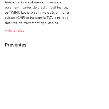
être achetés via plusieurs moyens de 
paiement : cartes de crédit, PostFinance, 
et TWINT. Les prix sont indiqués en francs 
suisses (CHF) et incluent la TVA, ainsi que 
des frais de traitement applicables.
Afficher plus
Préventes
Vente expirée
Type de billet
Option "Table"
Plus d'info
Prix
290.00 CHF
TVA incluse
+ 7.25 CHF de frais de billetterie